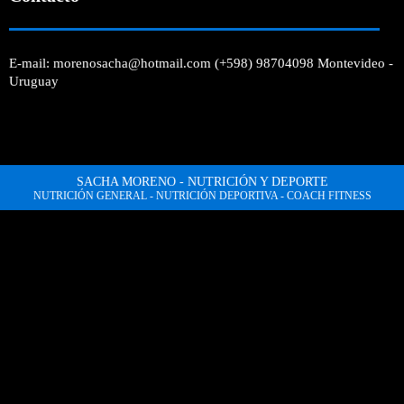
E-mail: morenosacha@hotmail.com (+598) 98704098 Montevideo -
Uruguay
SACHA MORENO - NUTRICIÓN Y DEPORTE
NUTRICIÓN GENERAL - NUTRICIÓN DEPORTIVA - COACH FITNESS