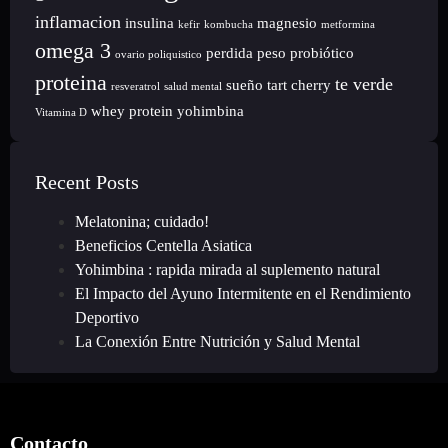
inflamacion
insulina
magnesio
kefir
kombucha
metformina
omega 3
perdida peso
probiótico
ovario poliquistico
proteina
te verde
sueño
tart cherry
resveratrol
salud mental
whey protein
yohimbina
Vitamina D
Recent Posts
Melatonina; cuidado!
Beneficios Centella Asiatica
Yohimbina : rapida mirada al suplemento natural
El Impacto del Ayuno Intermitente en el Rendimiento
Deportivo
La Conexión Entre Nutrición y Salud Mental
Contacto