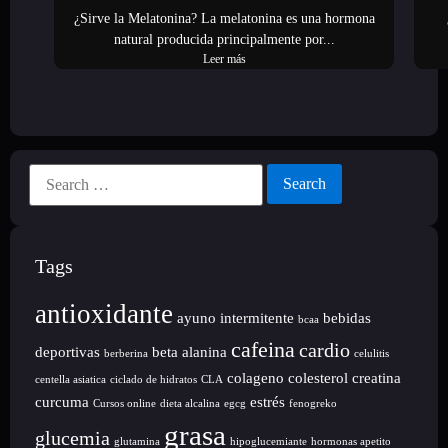
¿Sirve la Melatonina? La melatonina es una hormona
natural producida principalmente por...
Leer más
Tags
antioxidante
ayuno intermitente
bebidas
bcaa
cafeina
cardio
deportivas
beta alanina
berberina
celulitis
colageno
colesterol
creatina
centella asiatica
ciclado de hidratos
CLA
curcuma
estrés
Cursos online
dieta alcalina
egcg
fenogreko
grasa
glucemia
glutamina
hipoglucemiante
hormonas apetito