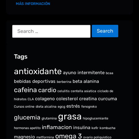
MÁS INFORMACIÓN
Tags
antioxidante
ayuno intermitente
bcaa
bebidas deportivas
beta alanina
berberina
cafeina
cardio
celulitis
centella asiatica
ciclado de
colageno
colesterol
creatina
curcuma
hidratos
CLA
estrés
Cursos online
dieta alcalina
egcg
fenogreko
grasa
glucemia
glutamina
hipoglucemiante
inflamacion
insulina
hormonas apetito
kefir
kombucha
omega 3
magnesio
metformina
ovario poliquistico