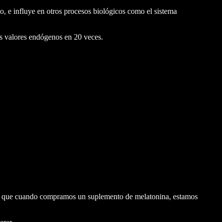
o, e influye en otros procesos biológicos como el sistema
s valores endógenos en 20 veces.
justar los ciclos de sueño en diferentes zonas horarias.
osee propiedades anticancerígenas gracias a su naturaleza antioxidante.
os que cuando compramos un suplemento de melatonina, estamos