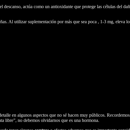
el descanso, actúa como un antioxidante que protege las células del dañ
s. Al utilizar suplementación por más que sea poca , 1-3 mg, eleva lo
 siendo especialmente útil para combatir el desfase horario (
jet lag
) y a
 regulatorios sobre la masa ósea, protege el desarrollo placentario y p
detalle en algunos aspectos que no sé hacen muy públicos. Recordem
nta libre”, no debemos olvidarnos que es una hormona.