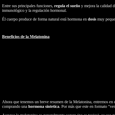
Entre sus principales funciones,
regula el sueño
y mejora la calidad d
inmunológico y la regulación hormonal.
Él cuerpo produce de forma natural está hormona en
dosis
muy pequeña
Beneficios de la Melatonina
Induce la somnolencia:
La melatonina ayuda a iniciar el sueño,
Efectos regulatorios y protectores:
La melatonina tiene efectos
Ahora que tenemos un breve resumen de la Melatonina, entremos en 
comprando una
hormona sintetica
. Por más que este en formato “ve