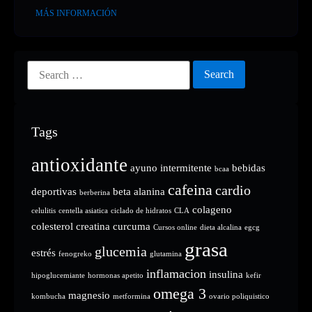
MÁS INFORMACIÓN
Tags
antioxidante
ayuno intermitente
bebidas
bcaa
cafeina
cardio
deportivas
beta alanina
berberina
colageno
celulitis
centella asiatica
ciclado de hidratos
CLA
colesterol
creatina
curcuma
Cursos online
dieta alcalina
egcg
grasa
glucemia
estrés
fenogreko
glutamina
inflamacion
insulina
hipoglucemiante
hormonas apetito
kefir
omega 3
magnesio
kombucha
metformina
ovario poliquistico