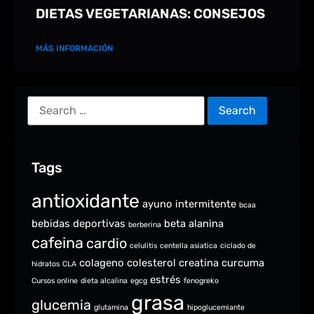
DIETAS VEGETARIANAS: CONSEJOS
MÁS INFORMACIÓN
Tags
antioxidante
ayuno intermitente
bcaa
bebidas deportivas
beta alanina
berberina
cafeina
cardio
celulitis
centella asiatica
ciclado de
colageno
colesterol
creatina
curcuma
hidratos
CLA
estrés
Cursos online
dieta alcalina
egcg
fenogreko
grasa
glucemia
glutamina
hipoglucemiante