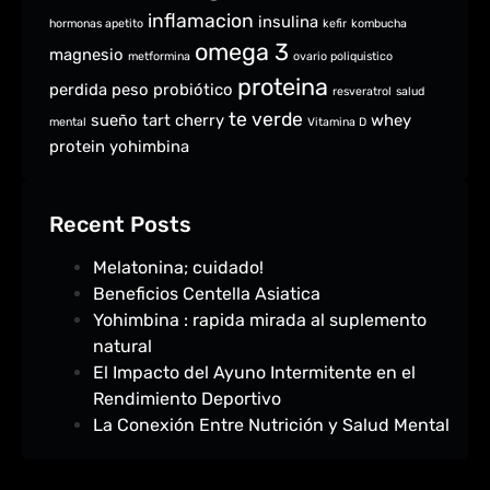
inflamacion
insulina
hormonas apetito
kefir
kombucha
omega 3
magnesio
metformina
ovario poliquistico
proteina
perdida peso
probiótico
resveratrol
salud
te verde
sueño
tart cherry
whey
mental
Vitamina D
protein
yohimbina
Recent Posts
Melatonina; cuidado!
Beneficios Centella Asiatica
Yohimbina : rapida mirada al suplemento
natural
El Impacto del Ayuno Intermitente en el
Rendimiento Deportivo
La Conexión Entre Nutrición y Salud Mental