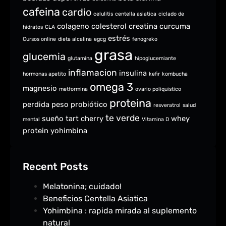
cafeina
cardio
celulitis
centella asiatica
ciclado de
colageno
colesterol
creatina
curcuma
hidratos
CLA
estrés
Cursos online
dieta alcalina
egcg
fenogreko
grasa
glucemia
glutamina
hipoglucemiante
inflamacion
insulina
hormonas apetito
kefir
kombucha
omega 3
magnesio
metformina
ovario poliquistico
proteina
perdida peso
probiótico
resveratrol
salud
te verde
sueño
tart cherry
whey
mental
Vitamina D
protein
yohimbina
Recent Posts
Melatonina; cuidado!
Beneficios Centella Asiatica
Yohimbina : rapida mirada al suplemento
natural