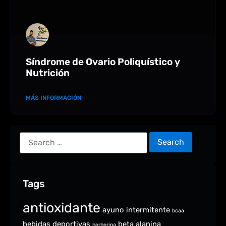
Síndrome de Ovario Poliquístico y
Nutrición
MÁS INFORMACIÓN
Tags
antioxidante
ayuno intermitente
bcaa
bebidas deportivas
beta alanina
berberina