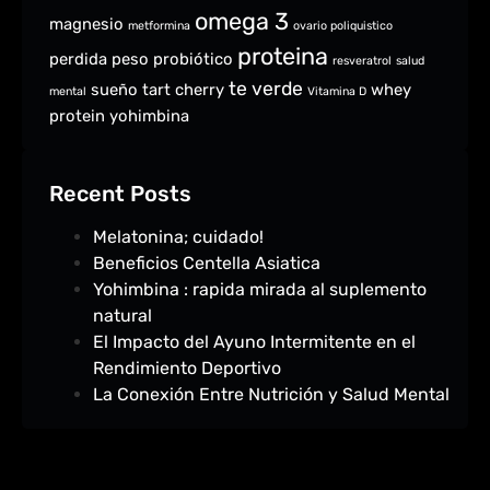
omega 3
magnesio
metformina
ovario poliquistico
proteina
perdida peso
probiótico
resveratrol
salud
te verde
sueño
tart cherry
whey
mental
Vitamina D
protein
yohimbina
Recent Posts
Melatonina; cuidado!
Beneficios Centella Asiatica
Yohimbina : rapida mirada al suplemento
natural
El Impacto del Ayuno Intermitente en el
Rendimiento Deportivo
La Conexión Entre Nutrición y Salud Mental