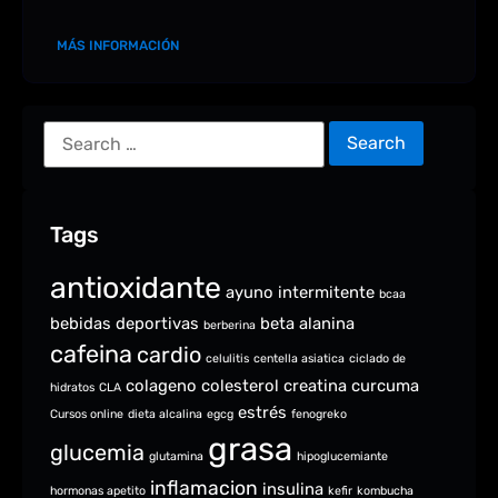
MÁS INFORMACIÓN
Tags
antioxidante
ayuno intermitente
bcaa
bebidas deportivas
beta alanina
berberina
cafeina
cardio
celulitis
centella asiatica
ciclado de
colageno
colesterol
creatina
curcuma
hidratos
CLA
estrés
Cursos online
dieta alcalina
egcg
fenogreko
grasa
glucemia
glutamina
hipoglucemiante
inflamacion
insulina
hormonas apetito
kefir
kombucha