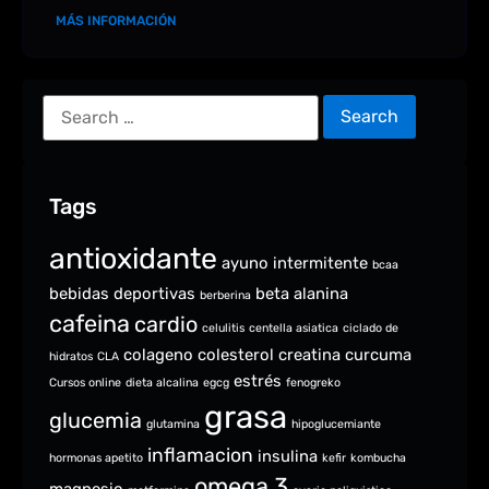
MÁS INFORMACIÓN
Tags
antioxidante
ayuno intermitente
bcaa
bebidas deportivas
beta alanina
berberina
cafeina
cardio
celulitis
centella asiatica
ciclado de
colageno
colesterol
creatina
curcuma
hidratos
CLA
estrés
Cursos online
dieta alcalina
egcg
fenogreko
grasa
glucemia
glutamina
hipoglucemiante
inflamacion
insulina
hormonas apetito
kefir
kombucha
omega 3
magnesio