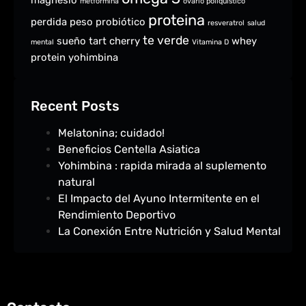
metformina
ovario poliquistico
proteina
perdida peso
probiótico
resveratrol
salud
te verde
sueño
tart cherry
whey
mental
Vitamina D
protein
yohimbina
Recent Posts
Melatonina; cuidado!
Beneficios Centella Asiatica
Yohimbina : rapida mirada al suplemento
natural
El Impacto del Ayuno Intermitente en el
Rendimiento Deportivo
La Conexión Entre Nutrición y Salud Mental