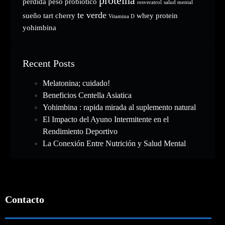
proteina
perdida peso
probiótico
resveratrol
salud mental
te verde
sueño
tart cherry
whey protein
Vitamina D
yohimbina
Recent Posts
Melatonina; cuidado!
Beneficios Centella Asiatica
Yohimbina : rapida mirada al suplemento natural
El Impacto del Ayuno Intermitente en el
Rendimiento Deportivo
La Conexión Entre Nutrición y Salud Mental
Contacto