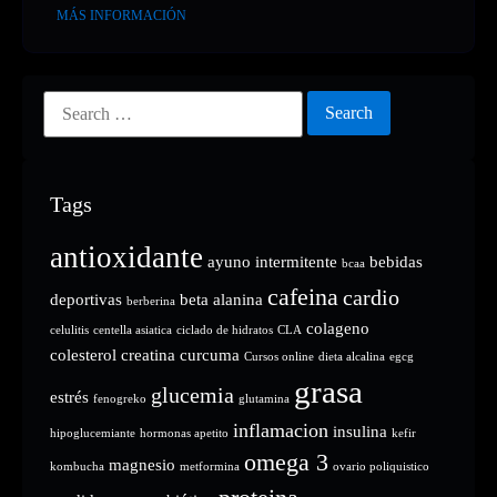
MÁS INFORMACIÓN
Tags
antioxidante
ayuno intermitente
bebidas
bcaa
cafeina
cardio
deportivas
beta alanina
berberina
colageno
celulitis
centella asiatica
ciclado de hidratos
CLA
colesterol
creatina
curcuma
Cursos online
dieta alcalina
egcg
grasa
glucemia
estrés
fenogreko
glutamina
inflamacion
insulina
hipoglucemiante
hormonas apetito
kefir
omega 3
magnesio
kombucha
metformina
ovario poliquistico