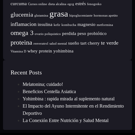
curcuma
estrés
Cursos online
dieta alcalina
egcg
fenogreko
grasa
glucemia
glutamina
hipoglucemiante
hormonas apetito
inflamacion
insulina
magnesio
kefir
kombucha
metformina
omega 3
perdida peso
probiótico
ovario poliquistico
proteina
te verde
sueño
tart cherry
resveratrol
salud mental
whey protein
yohimbina
Vitamina D
Recent Posts
Melatonina; cuidado!
Beneficios Centella Asiatica
Yohimbina : rapida mirada al suplemento natural
El Impacto del Ayuno Intermitente en el Rendimiento
Deportivo
La Conexión Entre Nutrición y Salud Mental