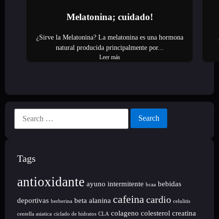
Melatonina; cuidado!
¿Sirve la Melatonina? La melatonina es una hormona
natural producida principalmente por...
Leer más
Tags
antioxidante
ayuno intermitente
bebidas
bcaa
cafeina
cardio
deportivas
beta alanina
berberina
celulitis
colageno
colesterol
creatina
centella asiatica
ciclado de hidratos
CLA