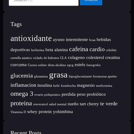
Tags
antioxidante
ayuno intermitente
bebidas
bcaa
cafeina
cardio
deportivas
beta alanina
berberina
celulitis
colageno
colesterol
creatina
centella asiatica
ciclado de hidratos
CLA
curcuma
estrés
Cursos online
dieta alcalina
egcg
fenogreko
grasa
glucemia
glutamina
hipoglucemiante
hormonas apetito
inflamacion
insulina
magnesio
kefir
kombucha
metformina
omega 3
perdida peso
probiótico
ovario poliquistico
proteina
te verde
sueño
tart cherry
resveratrol
salud mental
whey protein
yohimbina
Vitamina D
Recent Posts