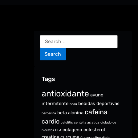
Tags
antioxidante
ayuno
intermitente
bebidas deportivas
bcaa
cafeina
beta alanina
berberina
cardio
celulitis
centella asiatica
ciclado de
colageno
colesterol
hidratos
CLA
creatina
curcuma
Cursos online
dieta