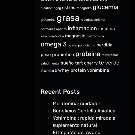
glucemia
estrés
alcalina
egcg
fenogreko
grasa
glutamina
hipoglucemiante
inflamacion
insulina
hormonas apetito
magnesio
kefir
kombucha
metformina
omega 3
perdida
ovario poliquistico
proteina
peso
probiótico
resveratrol
te verde
sueño
tart cherry
salud mental
whey protein
yohimbina
Vitamina D
Recent Posts
Melatonina; cuidado!
Beneficios Centella Asiatica
Yohimbina : rapida mirada al
suplemento natural
El Impacto del Ayuno