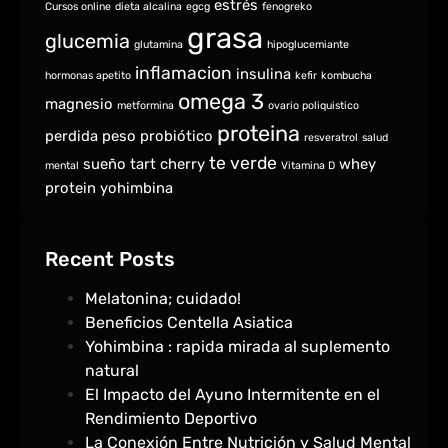
estrés
Cursos online
dieta alcalina
egcg
fenogreko
grasa
glucemia
glutamina
hipoglucemiante
inflamacion
insulina
hormonas apetito
kefir
kombucha
omega 3
magnesio
metformina
ovario poliquistico
proteina
perdida peso
probiótico
resveratrol
salud
te verde
sueño
tart cherry
whey
mental
Vitamina D
protein
yohimbina
Recent Posts
Melatonina; cuidado!
Beneficios Centella Asiatica
Yohimbina : rapida mirada al suplemento
natural
El Impacto del Ayuno Intermitente en el
Rendimiento Deportivo
La Conexión Entre Nutrición y Salud Mental