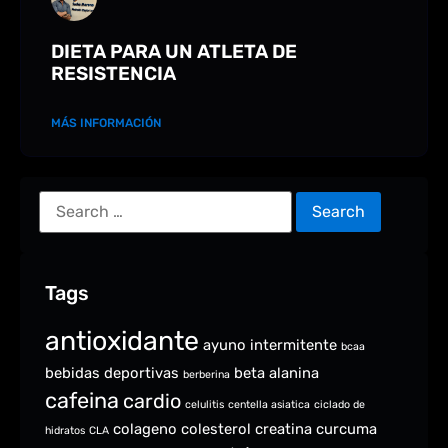
DIETA PARA UN ATLETA DE
RESISTENCIA
MÁS INFORMACIÓN
Tags
antioxidante
ayuno intermitente
bcaa
bebidas deportivas
beta alanina
berberina
cafeina
cardio
celulitis
centella asiatica
ciclado de
colageno
colesterol
creatina
curcuma
hidratos
CLA