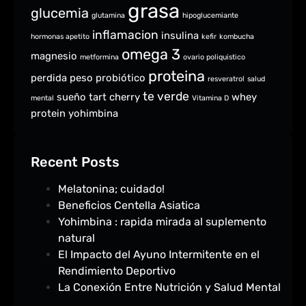
grasa
glucemia
glutamina
hipoglucemiante
inflamacion
insulina
hormonas apetito
kefir
kombucha
omega 3
magnesio
metformina
ovario poliquistico
proteina
perdida peso
probiótico
resveratrol
salud
te verde
sueño
tart cherry
whey
mental
Vitamina D
protein
yohimbina
Recent Posts
Melatonina; cuidado!
Beneficios Centella Asiatica
Yohimbina : rapida mirada al suplemento
natural
El Impacto del Ayuno Intermitente en el
Rendimiento Deportivo
La Conexión Entre Nutrición y Salud Mental