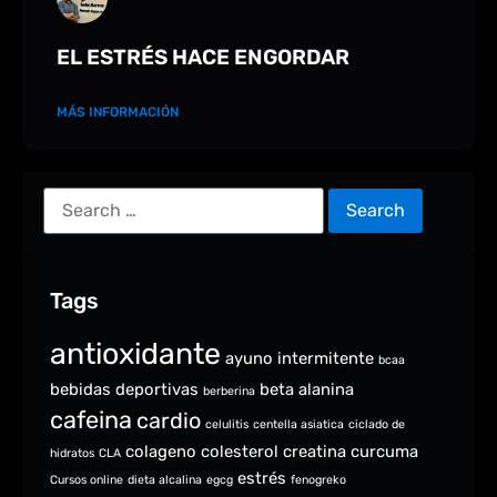
EL ESTRÉS HACE ENGORDAR
MÁS INFORMACIÓN
Tags
antioxidante
ayuno intermitente
bcaa
bebidas deportivas
beta alanina
berberina
cafeina
cardio
celulitis
centella asiatica
ciclado de
colageno
colesterol
creatina
curcuma
hidratos
CLA
estrés
Cursos online
dieta alcalina
egcg
fenogreko