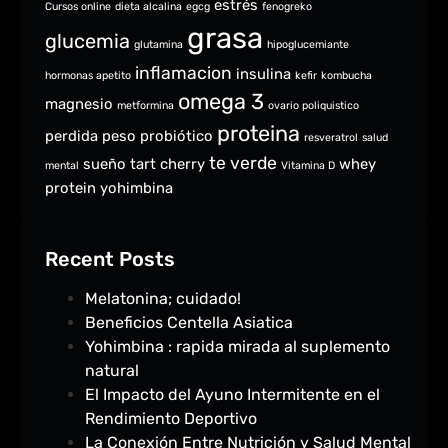
estrés
Cursos online
dieta alcalina
egcg
fenogreko
grasa
glucemia
glutamina
hipoglucemiante
inflamacion
insulina
hormonas apetito
kefir
kombucha
omega 3
magnesio
metformina
ovario poliquistico
proteina
perdida peso
probiótico
resveratrol
salud
te verde
sueño
tart cherry
whey
mental
Vitamina D
protein
yohimbina
Recent Posts
Melatonina; cuidado!
Beneficios Centella Asiatica
Yohimbina : rapida mirada al suplemento
natural
El Impacto del Ayuno Intermitente en el
Rendimiento Deportivo
La Conexión Entre Nutrición y Salud Mental