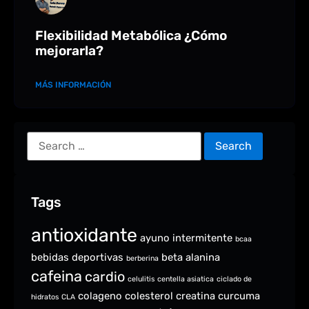
Flexibilidad Metabólica ¿Cómo
mejorarla?
MÁS INFORMACIÓN
Tags
antioxidante
ayuno intermitente
bcaa
bebidas deportivas
beta alanina
berberina
cafeina
cardio
celulitis
centella asiatica
ciclado de
colageno
colesterol
creatina
curcuma
hidratos
CLA