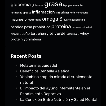
grasa
glucemia
glutamina
hipoglucemiante
inflamacion
insulina
hormonas apetito
kefir
kombucha
omega 3
magnesio
metformina
ovario poliquistico
proteina
perdida peso
probiótico
resveratrol
salud
te verde
sueño
tart cherry
whey
mental
Vitamina D
protein
yohimbina
Recent Posts
Melatonina; cuidado!
Beneficios Centella Asiatica
Yohimbina : rapida mirada al suplemento
natural
El Impacto del Ayuno Intermitente en el
Rendimiento Deportivo
La Conexión Entre Nutrición y Salud Mental