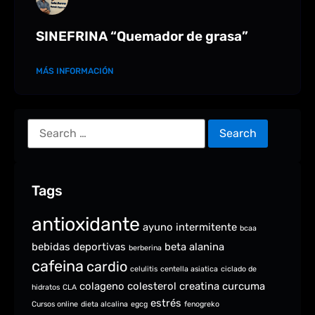
SINEFRINA “Quemador de grasa”
MÁS INFORMACIÓN
Tags
antioxidante
ayuno intermitente
bcaa
bebidas deportivas
beta alanina
berberina
cafeina
cardio
celulitis
centella asiatica
ciclado de
colageno
colesterol
creatina
curcuma
hidratos
CLA
estrés
Cursos online
dieta alcalina
egcg
fenogreko