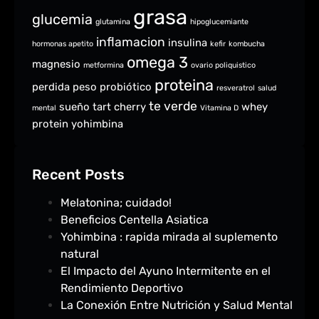
grasa
glucemia
glutamina
hipoglucemiante
inflamacion
insulina
hormonas apetito
kefir
kombucha
omega 3
magnesio
metformina
ovario poliquistico
proteina
perdida peso
probiótico
resveratrol
salud
te verde
sueño
tart cherry
whey
mental
Vitamina D
protein
yohimbina
Recent Posts
Melatonina; cuidado!
Beneficios Centella Asiatica
Yohimbina : rapida mirada al suplemento
natural
El Impacto del Ayuno Intermitente en el
Rendimiento Deportivo
La Conexión Entre Nutrición y Salud Mental