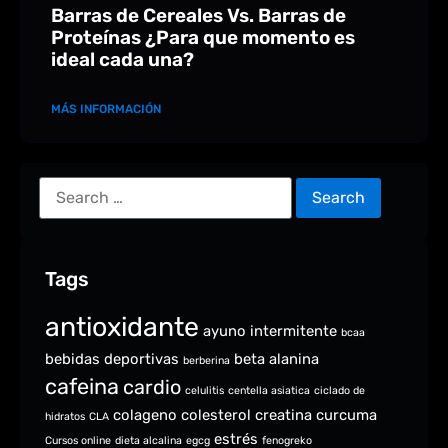
Barras de Cereales Vs. Barras de
Proteínas ¿Para que momento es
ideal cada una?
MÁS INFORMACIÓN
Tags
antioxidante
ayuno intermitente
bcaa
bebidas deportivas
beta alanina
berberina
cafeina
cardio
celulitis
centella asiatica
ciclado de
colageno
colesterol
creatina
curcuma
hidratos
CLA
estrés
Cursos online
dieta alcalina
egcg
fenogreko