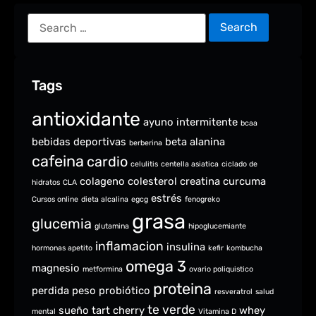
Tags
antioxidante
ayuno intermitente
bcaa
bebidas deportivas
beta alanina
berberina
cafeina
cardio
celulitis
centella asiatica
ciclado de
colageno
colesterol
creatina
curcuma
hidratos
CLA
estrés
Cursos online
dieta alcalina
egcg
fenogreko
grasa
glucemia
glutamina
hipoglucemiante
inflamacion
insulina
hormonas apetito
kefir
kombucha
omega 3
magnesio
metformina
ovario poliquistico
proteina
perdida peso
probiótico
resveratrol
salud
te verde
sueño
tart cherry
whey
mental
Vitamina D