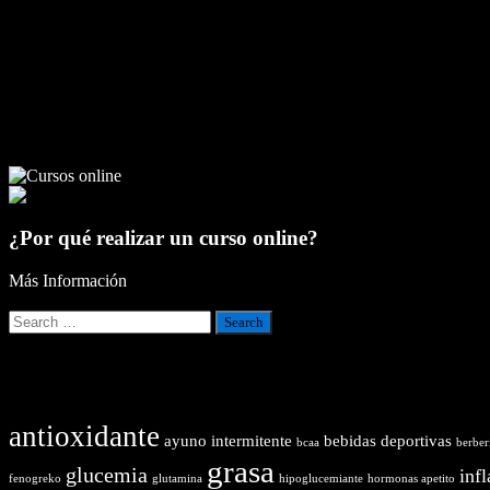
BLOG
¿Por qué realizar un curso online?
Más Información
Tags
antioxidante
ayuno intermitente
bebidas deportivas
bcaa
berber
grasa
glucemia
inf
fenogreko
glutamina
hipoglucemiante
hormonas apetito