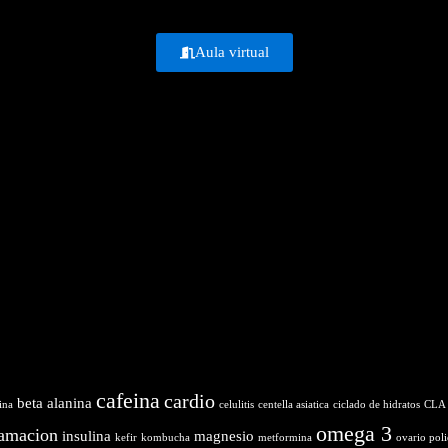
Aula virtual
cafeina
cardio
beta alanina
ina
celulitis
centella asiatica
ciclado de hidratos
CLA
omega 3
lamacion
insulina
magnesio
kefir
kombucha
metformina
ovario poli